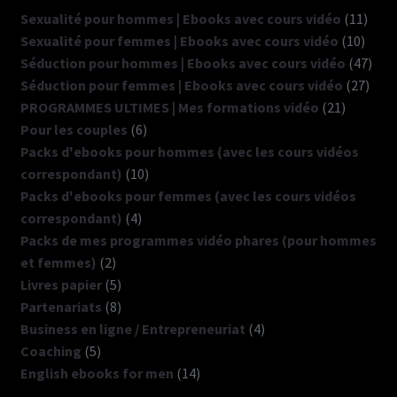
11
Sexualité pour hommes | Ebooks avec cours vidéo
11
10
produ
Sexualité pour femmes | Ebooks avec cours vidéo
10
produ
47
Séduction pour hommes | Ebooks avec cours vidéo
47
27
prod
Séduction pour femmes | Ebooks avec cours vidéo
27
21
produ
PROGRAMMES ULTIMES | Mes formations vidéo
21
6
produits
Pour les couples
6
produits
Packs d'ebooks pour hommes (avec les cours vidéos
10
correspondant)
10
produits
Packs d'ebooks pour femmes (avec les cours vidéos
4
correspondant)
4
produits
Packs de mes programmes vidéo phares (pour hommes
2
et femmes)
2
produits
5
Livres papier
5
produits
8
Partenariats
8
produits
4
Business en ligne / Entrepreneuriat
4
5
produits
Coaching
5
produits
14
English ebooks for men
14
produits