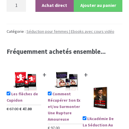
quantité
Achat direct
Ajouter au panier
de
Les programmes les plus appréciés par les
Les
hommes
flèches
de
Catégorie :
Séduction pour femmes | Ebooks avec cours vidéo
Les programmes les plus appréciés par les
Cupidon
femmes
Fréquemment achetés ensemble...
Cryptos
+
+
Paypal
Forums
Comment
Les flèches de
Récupérer Son Ex
Cupidon
Blog pour hommes
et/ou Surmonter
Le
Le
€
67.00
€
47.00
Une Rupture
prix
prix
L’Académie De
Amoureuse
Blog pour femmes
initial
actuel
La Séduction Au
était :
est :
€
97.00