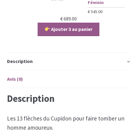
Féminin
€ 67.00.
€ 47.00.
Coaching
€
545.00
€
689.00
Coaching hommes
Ajouter 3 au panier
Coaching perso femmes
Description
Avis (0)
Description
Les 13 flèches du Cupidon pour faire tomber un
homme amoureux.