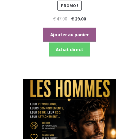
PROMO !
Le
Le
€
47.00
€
29.00
prix
prix
initial
actuel
Ajouter au panier
était :
est :
€ 47.00.
€ 29.00.
Achat direct