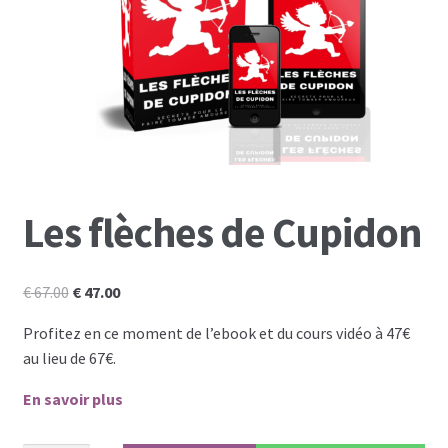
Formation PRO DU PLAISIR
L’Académie De La Séduction Au Féminin
Masterclass séduction et développement
personnel
Les flèches de Cupidon
Formation business en ligne
Autres
Le
Le
€
67.00
€
47.00
prix
prix
Profitez en ce moment de l’ebook et du cours vidéo à 47€
Tuto
initial
actuel
au lieu de 67€.
était :
est :
€ 67.00.
€ 47.00.
Témoignages clients et preuves
En savoir plus
Témoignages clientes satisfaites