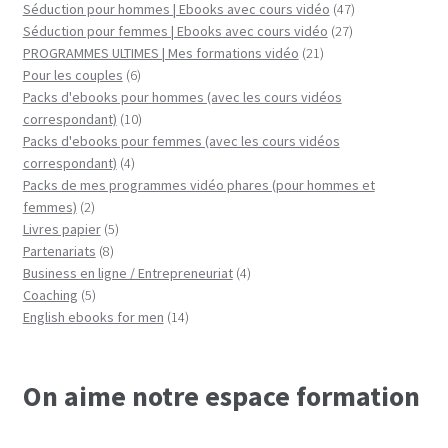
produits
47
Séduction pour hommes | Ebooks avec cours vidéo
47
27
produits
Séduction pour femmes | Ebooks avec cours vidéo
27
21
produits
PROGRAMMES ULTIMES | Mes formations vidéo
21
6
produits
Pour les couples
6
produits
Packs d'ebooks pour hommes (avec les cours vidéos
10
correspondant)
10
produits
Packs d'ebooks pour femmes (avec les cours vidéos
4
correspondant)
4
produits
Packs de mes programmes vidéo phares (pour hommes et
2
femmes)
2
produits
5
Livres papier
5
8
produits
Partenariats
8
produits
4
Business en ligne / Entrepreneuriat
4
5
produits
Coaching
5
produits
14
English ebooks for men
14
produits
On aime notre espace formation