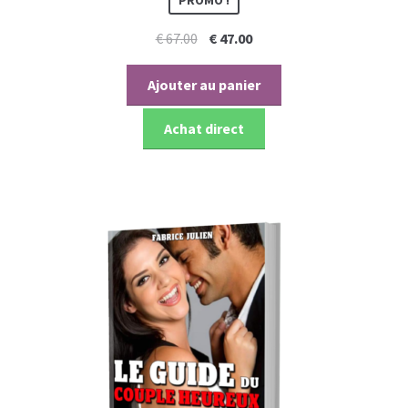
PROMO !
Le
Le
€
67.00
€
47.00
prix
prix
initial
actuel
Ajouter au panier
était :
est :
€ 67.00.
€ 47.00.
Achat direct