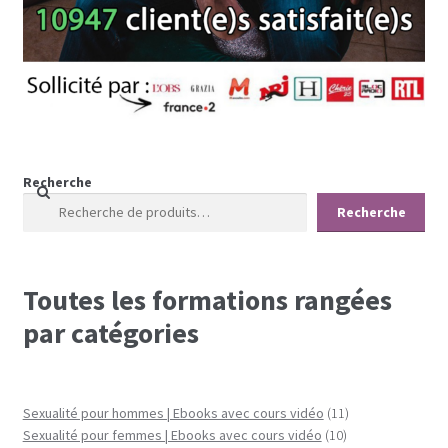
Recherche
Recherche
Toutes les formations rangées
par catégories
11
Sexualité pour hommes | Ebooks avec cours vidéo
11
10
produits
Sexualité pour femmes | Ebooks avec cours vidéo
10