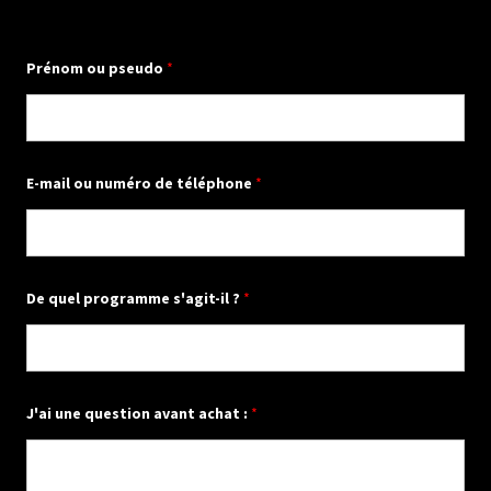
Prénom ou pseudo
*
d
E-mail ou numéro de téléphone
*
'
u
r
g
e
n
c
De quel programme s'agit-il ?
*
e
*
a
v
a
n
J'ai une question avant achat :
*
t