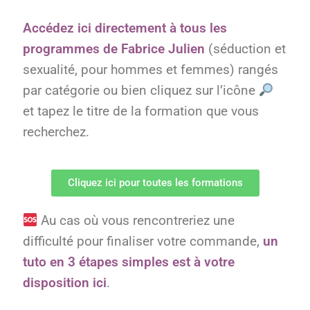
Accédez ici directement à tous les
Formation PRO DU PLAISIR
programmes de Fabrice Julien
(séduction et
sexualité, pour hommes et femmes) rangés
L’Académie De La Séduction Au Féminin
par catégorie ou bien cliquez sur l’icône
Masterclass séduction et développement
et tapez le titre de la formation que vous
personnel
recherchez.
Formation business en ligne
Cliquez ici pour toutes les formations
Autres
Au cas où vous rencontreriez une
Tuto
difficulté pour finaliser votre commande,
un
tuto en 3 étapes simples est à votre
Témoignages clients et preuves
disposition ici
.
Témoignages clientes satisfaites