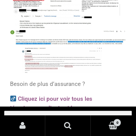
Besoin de plus d’assurance ?
Cliquez ici pour voir tous les
témoignages clients et les preuves >>
Cliquez ici pour voir tous les
0
témoignages clientes satisfaites >>
Recherche