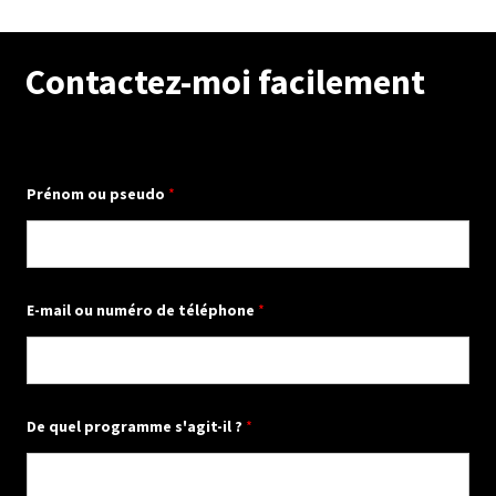
Contactez-moi facilement
Prénom ou pseudo
*
?
E-mail ou numéro de téléphone
*
?
q
u
e
l
De quel programme s'agit-il ?
*