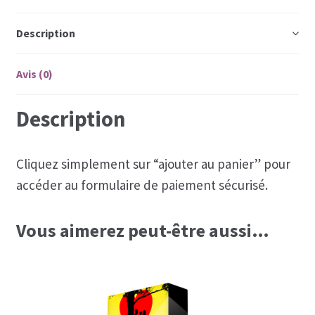
paiement
Coaching
Description
en
3
Coaching hommes
fois)
Avis (0)
Coaching perso femmes
Description
Cliquez simplement sur “ajouter au panier” pour
accéder au formulaire de paiement sécurisé.
Vous aimerez peut-être aussi…