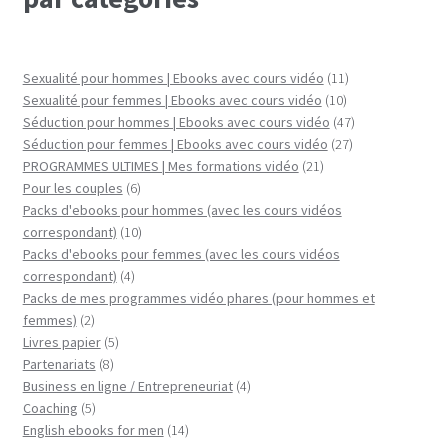
11
Sexualité pour hommes | Ebooks avec cours vidéo
11
10
produits
Sexualité pour femmes | Ebooks avec cours vidéo
10
produits
47
Séduction pour hommes | Ebooks avec cours vidéo
47
27
produits
Séduction pour femmes | Ebooks avec cours vidéo
27
21
produits
PROGRAMMES ULTIMES | Mes formations vidéo
21
6
produits
Pour les couples
6
produits
Packs d'ebooks pour hommes (avec les cours vidéos
10
correspondant)
10
produits
Packs d'ebooks pour femmes (avec les cours vidéos
4
correspondant)
4
produits
Packs de mes programmes vidéo phares (pour hommes et
2
femmes)
2
produits
5
Livres papier
5
8
produits
Partenariats
8
produits
4
Business en ligne / Entrepreneuriat
4
5
produits
Coaching
5
produits
14
English ebooks for men
14