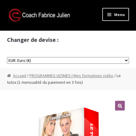
Aller
Aller
Menu
à
au
la
contenu
Accès membre
navigation
Changer de devise :
Boutique
Formations vidéos
Accueil
/
PROGRAMMES ULTIMES | Mes formations vidéo
/ Le
Formation Cyprine
tutox (1 mensualité du paiement en 3 fois)
Formation de séduction à base de scènes de
films
Formation comment bien faire l’amour
Formation plans à 3