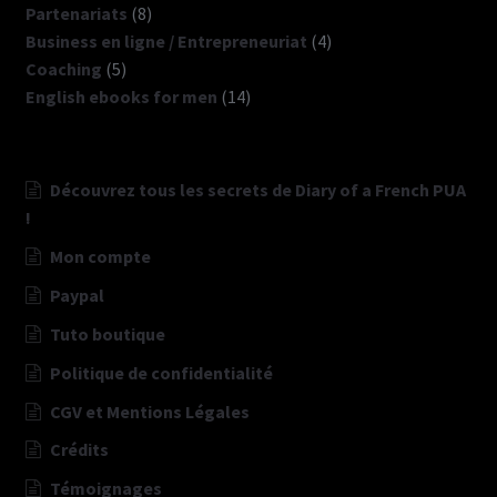
produits
8
Partenariats
8
produits
4
Business en ligne / Entrepreneuriat
4
5
produits
Coaching
5
produits
14
English ebooks for men
14
produits
Découvrez tous les secrets de Diary of a French PUA
!
Mon compte
Paypal
Tuto boutique
Politique de confidentialité
CGV et Mentions Légales
Crédits
Témoignages