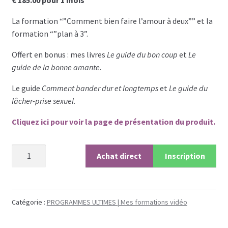
€
185.00
pour 1 mois
La formation “”Comment bien faire l’amour à deux”” et la
Les programmes les plus appréciés par les
formation “”plan à 3”.
hommes
Offert en bonus : mes livres
Le guide du bon coup
et
Le
Les programmes les plus appréciés par les
guide de la bonne amante
.
femmes
Le guide
Comment bander dur et longtemps
et
Le guide du
lâcher-prise sexuel
.
Cryptos
Cliquez ici pour voir la page de présentation du produit.
Paypal
quantité
Achat direct
Inscription
Forums
de
Le
Blog pour hommes
tutox
(1
Catégorie :
PROGRAMMES ULTIMES | Mes formations vidéo
Blog pour femmes
mensualité
du