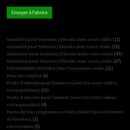
Envoyer à Fabrice
11
Sexualité pour hommes | Ebooks avec cours vidéo
11
10
produ
Sexualité pour femmes | Ebooks avec cours vidéo
10
produ
47
Séduction pour hommes | Ebooks avec cours vidéo
47
27
prod
Séduction pour femmes | Ebooks avec cours vidéo
27
21
produ
PROGRAMMES ULTIMES | Mes formations vidéo
21
6
produits
Pour les couples
6
produits
Packs d'ebooks pour hommes (avec les cours vidéos
10
correspondant)
10
produits
Packs d'ebooks pour femmes (avec les cours vidéos
4
correspondant)
4
produits
Packs de mes programmes vidéo phares (pour hommes
2
et femmes)
2
produits
5
Livres papier
5