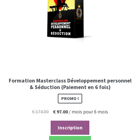
Formation Masterclass Développement personnel
& Séduction (Paiement en 6 fois)
PROMO !
Le
Le
€
174.00
€
97.00
/ mois pour 6 mois
prix
prix
initial
actuel
Inscription
était :
est :