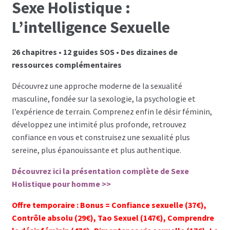
Sexe Holistique :
L’intelligence Sexuelle
Les programmes les plus appréciés par les
hommes
26 chapitres • 12 guides SOS • Des dizaines de
ressources complémentaires
Les programmes les plus appréciés par les
femmes
Découvrez une approche moderne de la sexualité
masculine, fondée sur la sexologie, la psychologie et
Cryptos
l’expérience de terrain. Comprenez enfin le désir féminin,
développez une intimité plus profonde, retrouvez
Paypal
confiance en vous et construisez une sexualité plus
sereine, plus épanouissante et plus authentique.
Forums
Découvrez ici la présentation complète de Sexe
Holistique pour homme >>
Blog pour hommes
Offre temporaire : Bonus = Confiance sexuelle (37€),
Blog pour femmes
Contrôle absolu (29€), Tao Sexuel (147€), Comprendre