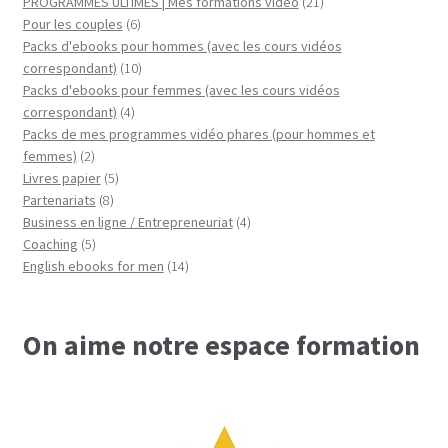
21
produits
PROGRAMMES ULTIMES | Mes formations vidéo
21
6
produits
Pour les couples
6
produits
Packs d'ebooks pour hommes (avec les cours vidéos
10
correspondant)
10
produits
Packs d'ebooks pour femmes (avec les cours vidéos
4
correspondant)
4
produits
Packs de mes programmes vidéo phares (pour hommes et
2
femmes)
2
produits
5
Livres papier
5
8
produits
Partenariats
8
produits
4
Business en ligne / Entrepreneuriat
4
5
produits
Coaching
5
produits
14
English ebooks for men
14
produits
On aime notre espace formation