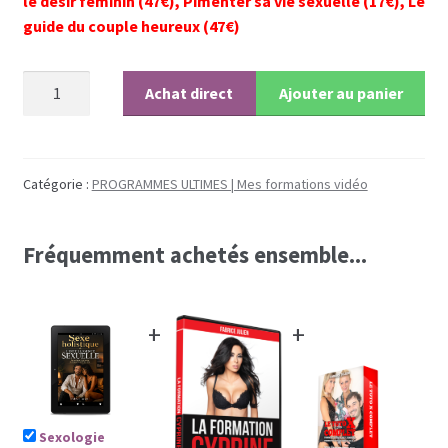
le désir féminin (47€), Pimenter sa vie sexuelle (17€), Le
Coaching
guide du couple heureux (47€)
Coaching hommes
quantité
Achat direct
Ajouter au panier
de
Coaching perso femmes
Sexologie
Holistique
pour
Catégorie :
PROGRAMMES ULTIMES | Mes formations vidéo
homme
Fréquemment achetés ensemble...
+
+
Sexologie