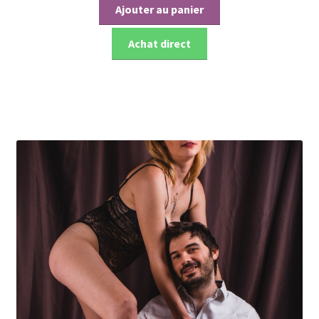
initial
actuel
Ajouter au panier
était :
est :
€ 97.00.
€ 47.00.
Achat direct