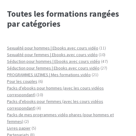
Toutes les formations rangées
par catégories
11
Sexualité pour hommes | Ebooks avec cours vidéo
11
10
produits
Sexualité pour femmes | Ebooks avec cours vidéo
10
produits
47
Séduction pour hommes | Ebooks avec cours vidéo
47
27
produits
Séduction pour femmes | Ebooks avec cours vidéo
27
21
produits
PROGRAMMES ULTIMES | Mes formations vidéo
21
6
produits
Pour les couples
6
produits
Packs d'ebooks pour hommes (avec les cours vidéos
10
correspondant)
10
produits
Packs d'ebooks pour femmes (avec les cours vidéos
4
correspondant)
4
produits
Packs de mes programmes vidéo phares (pour hommes et
2
femmes)
2
produits
5
Livres papier
5
8
produits
Partenariats
8