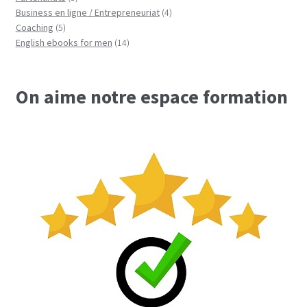
produits
4
Business en ligne / Entrepreneuriat
4
5
produits
Coaching
5
produits
14
English ebooks for men
14
produits
On aime notre espace formation