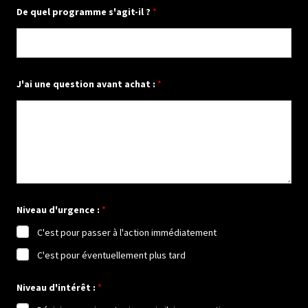
De quel programme s'agit-il ?
*
J'ai une question avant achat :
*
p
Niveau d'urgence :
*
r
o
C'est pour passer à l'action immédiatement
g
r
C'est pour éventuellement plus tard
a
m
m
Niveau d'intérêt :
*
e
a