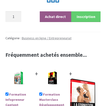
Coaching
quantité
Achat direct
Inscription
Coaching hommes
de
Formation
Coaching perso femmes
Infopreneur
Content
Catégorie :
Business en ligne / Entrepreneuriat
(paiement
en
Fréquemment achetés ensemble...
6
fois)
+
+
Formation
Formation
Infopreneur
Masterclass
Content
Développement