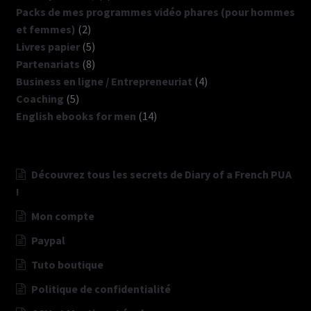
produits
Packs de mes programmes vidéo phares (pour hommes
2
et femmes)
2
produits
5
Livres papier
5
produits
8
Partenariats
8
produits
4
Business en ligne / Entrepreneuriat
4
5
produits
Coaching
5
produits
14
English ebooks for men
14
produits
Découvrez tous les secrets de Diary of a French PUA
!
Mon compte
Paypal
Tuto boutique
Politique de confidentialité