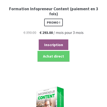
Formation Infopreneur Content (paiement en 3
fois)
PROMO !
Le
Le
€
390.00
€
293.00
/ mois pour 3 mois
prix
prix
initial
actuel
Inscription
était :
est :
€ 390.00.
€ 293.00.
Achat direct