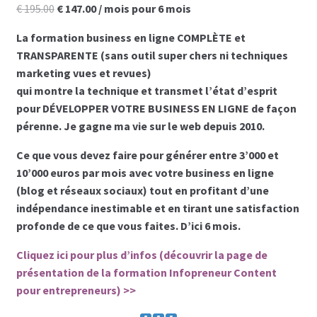
Le
Le
€
195.00
€
147.00
/ mois pour 6 mois
prix
prix
Les programmes les plus appréciés par les
La formation business en ligne COMPLÈTE et
initial
actuel
hommes
TRANSPARENTE
(sans outil super chers ni techniques
était :
est :
marketing vues et revues)
€ 195.00.
€ 147.00.
Les programmes les plus appréciés par les
qui montre la technique et transmet l’état d’esprit
femmes
pour DÉVELOPPER VOTRE BUSINESS EN LIGNE de façon
pérenne. Je gagne ma vie sur le web depuis 2010.
Cryptos
Ce que vous devez faire pour générer entre 3’000 et
10’000 euros par mois avec votre business en ligne
Paypal
(blog et réseaux sociaux)
tout en profitant d’une
indépendance inestimable
et en tirant une satisfaction
Forums
profonde de ce que vous faites. D’ici 6 mois.
Cliquez ici pour plus d’infos (découvrir la page de
Blog pour hommes
présentation de la formation Infopreneur Content
pour entrepreneurs) >>
Blog pour femmes