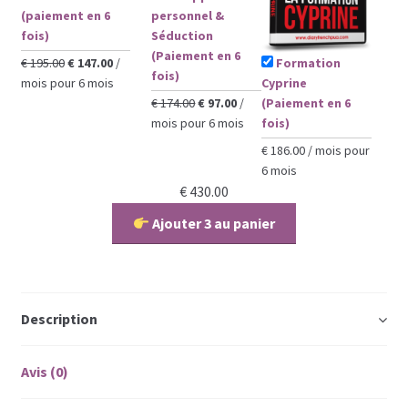
(paiement en 6
personnel &
fois)
Séduction
(Paiement en 6
Le
Le
€
195.00
€
147.00
/
Formation
fois)
prix
prix
mois pour 6 mois
Cyprine
initial
actuel
Le
Le
€
174.00
€
97.00
/
(Paiement en 6
était :
est :
prix
prix
mois pour 6 mois
fois)
€ 195.00.
€ 147.00.
initial
actuel
€
186.00
/ mois pour
était :
est :
6 mois
€ 174.00.
€ 97.00.
€
430.00
Ajouter 3 au panier
Description
Avis (0)