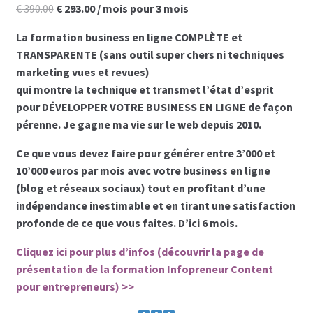
Le
Le
€
390.00
€
293.00
/ mois pour 3 mois
prix
prix
Les programmes les plus appréciés par les
La formation business en ligne COMPLÈTE et
initial
actuel
hommes
TRANSPARENTE
(sans outil super chers ni techniques
était :
est :
marketing vues et revues)
€ 390.00.
€ 293.00.
Les programmes les plus appréciés par les
qui montre la technique et transmet l’état d’esprit
femmes
pour DÉVELOPPER VOTRE BUSINESS EN LIGNE de façon
pérenne. Je gagne ma vie sur le web depuis 2010.
Cryptos
Ce que vous devez faire pour générer entre 3’000 et
10’000 euros par mois avec votre business en ligne
Paypal
(blog et réseaux sociaux)
tout en profitant d’une
indépendance inestimable
et en tirant une satisfaction
Forums
profonde de ce que vous faites. D’ici 6 mois.
Cliquez ici pour plus d’infos (découvrir la page de
Blog pour hommes
présentation de la formation Infopreneur Content
pour entrepreneurs) >>
Blog pour femmes