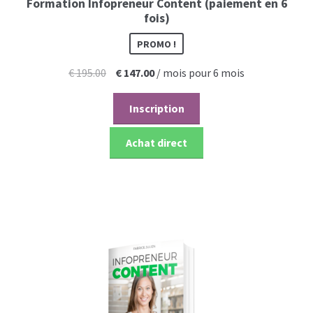
Formation Infopreneur Content (paiement en 6
fois)
PROMO !
Le
Le
€
195.00
€
147.00
/ mois pour 6 mois
prix
prix
initial
actuel
Inscription
était :
est :
€ 195.00.
€ 147.00.
Achat direct