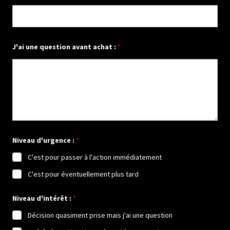
r
é
n
o
m
J'ai une question avant achat :
*
Niveau d'urgence :
*
C'est pour passer à l'action immédiatement
C'est pour éventuellement plus tard
Niveau d'intérêt :
*
Décision quasiment prise mais j'ai une question