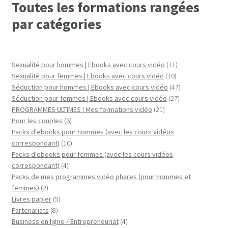
Toutes les formations rangées
par catégories
11
Sexualité pour hommes | Ebooks avec cours vidéo
11
10
produits
Sexualité pour femmes | Ebooks avec cours vidéo
10
produits
47
Séduction pour hommes | Ebooks avec cours vidéo
47
27
produits
Séduction pour femmes | Ebooks avec cours vidéo
27
21
produits
PROGRAMMES ULTIMES | Mes formations vidéo
21
6
produits
Pour les couples
6
produits
Packs d'ebooks pour hommes (avec les cours vidéos
10
correspondant)
10
produits
Packs d'ebooks pour femmes (avec les cours vidéos
4
correspondant)
4
produits
Packs de mes programmes vidéo phares (pour hommes et
2
femmes)
2
produits
5
Livres papier
5
8
produits
Partenariats
8
produits
4
Business en ligne / Entrepreneuriat
4