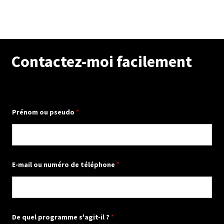
Contactez-moi facilement
Prénom ou pseudo
*
p
E-mail ou numéro de téléphone
*
s
e
u
d
o
*
P
De quel programme s'agit-il ?
*