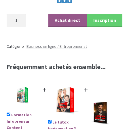
Coaching
quantité
Achat direct
Inscription
Coaching hommes
de
Formation
Coaching perso femmes
Infopreneur
Content
Catégorie :
Business en ligne / Entrepreneuriat
(paiement
en
Fréquemment achetés ensemble...
3
fois)
+
+
Formation
Infopreneur
Le tutox
Content
(paiement en 3