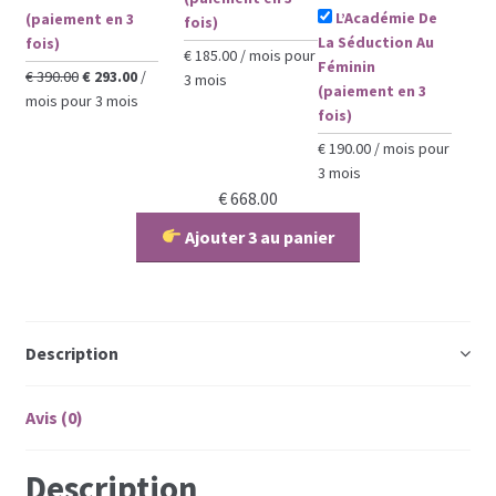
L’Académie De
(paiement en 3
fois)
La Séduction Au
fois)
€
185.00
/ mois pour
Féminin
Le
Le
€
390.00
€
293.00
/
3 mois
(paiement en 3
prix
prix
mois pour 3 mois
fois)
initial
actuel
était :
est :
€
190.00
/ mois pour
€ 390.00.
€ 293.00.
3 mois
€
668.00
Ajouter 3 au panier
Description
Avis (0)
Description