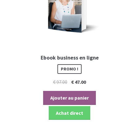
Ebook business en ligne
PROMO !
Le
Le
€
97.00
€
47.00
prix
prix
initial
actuel
Ajouter au panier
était :
est :
€ 97.00.
€ 47.00.
Achat direct