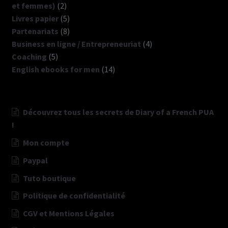
2
et femmes)
2
produits
5
Livres papier
5
produits
8
Partenariats
8
produits
4
Business en ligne / Entrepreneuriat
4
5
produits
Coaching
5
produits
14
English ebooks for men
14
produits
Découvrez tous les secrets de Diary of a French PUA
!
Mon compte
Paypal
Tuto boutique
Politique de confidentialité
CGV et Mentions Légales