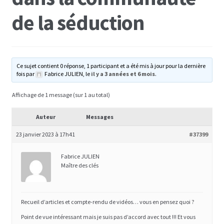
de la séduction
Formation PRO DU PLAISIR
L’Académie De La Séduction Au Féminin
Ce sujet contient 0 réponse, 1 participant et a été mis à jour pour la dernière
fois par
Fabrice JULIEN, le
il y a 3 années et 6 mois
.
Masterclass séduction et développement
personnel
Affichage de 1 message (sur 1 au total)
Formation business en ligne
Auteur
Messages
23 janvier 2023 à 17h41
#37399
Autres
Fabrice JULIEN
Maître des clés
Tuto
Témoignages clients et preuves
Recueil d’articles et compte-rendu de vidéos… vous en pensez quoi ?
Point de vue intéressant mais je suis pas d’accord avec tout !!! Et vous
Témoignages clientes satisfaites