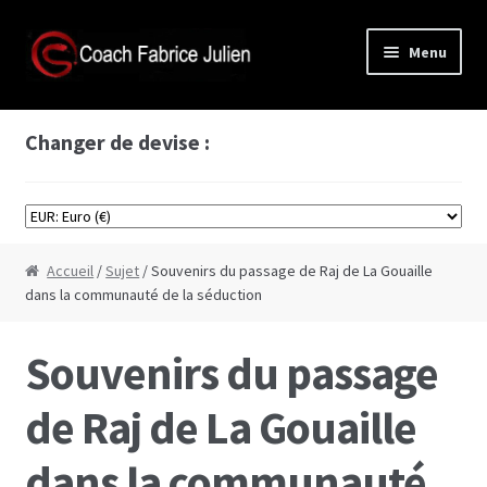
Aller
Aller
Menu
à
au
la
contenu
Accès membre
navigation
Changer de devise :
Boutique
Formations vidéos
Accueil
/
Sujet
/ Souvenirs du passage de Raj de La Gouaille
Formation Cyprine
dans la communauté de la séduction
Formation de séduction à base de scènes de
Souvenirs du passage
films
de Raj de La Gouaille
Formation comment bien faire l’amour
dans la communauté
Formation plans à 3