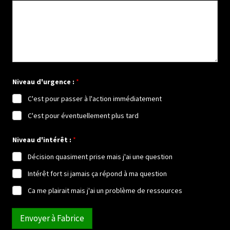
o
u
N
i
v
e
a
u
Niveau d'urgence :
*
C'est pour passer à l'action immédiatement
C'est pour éventuellement plus tard
Niveau d'intérêt :
*
Décision quasiment prise mais j'ai une question
Intérêt fort si jamais ça répond à ma question
Ca me plairait mais j'ai un problème de ressources
Envoyer à Fabrice