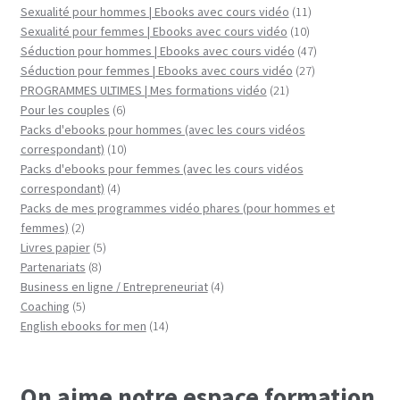
11
Sexualité pour hommes | Ebooks avec cours vidéo
11
10
produits
Sexualité pour femmes | Ebooks avec cours vidéo
10
produits
47
Séduction pour hommes | Ebooks avec cours vidéo
47
27
produits
Séduction pour femmes | Ebooks avec cours vidéo
27
21
produits
PROGRAMMES ULTIMES | Mes formations vidéo
21
6
produits
Pour les couples
6
produits
Packs d'ebooks pour hommes (avec les cours vidéos
10
correspondant)
10
produits
Packs d'ebooks pour femmes (avec les cours vidéos
4
correspondant)
4
produits
Packs de mes programmes vidéo phares (pour hommes et
2
femmes)
2
produits
5
Livres papier
5
8
produits
Partenariats
8
produits
4
Business en ligne / Entrepreneuriat
4
5
produits
Coaching
5
produits
14
English ebooks for men
14
produits
On aime notre espace formation