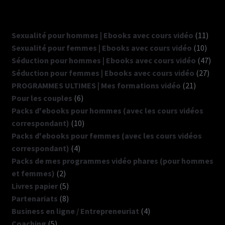
11
Sexualité pour hommes | Ebooks avec cours vidéo
11
10
produ
Sexualité pour femmes | Ebooks avec cours vidéo
10
produ
47
Séduction pour hommes | Ebooks avec cours vidéo
47
27
prod
Séduction pour femmes | Ebooks avec cours vidéo
27
21
produ
PROGRAMMES ULTIMES | Mes formations vidéo
21
6
produits
Pour les couples
6
produits
Packs d'ebooks pour hommes (avec les cours vidéos
10
correspondant)
10
produits
Packs d'ebooks pour femmes (avec les cours vidéos
4
correspondant)
4
produits
Packs de mes programmes vidéo phares (pour hommes
2
et femmes)
2
produits
5
Livres papier
5
produits
8
Partenariats
8
produits
4
Business en ligne / Entrepreneuriat
4
5
produits
Coaching
5