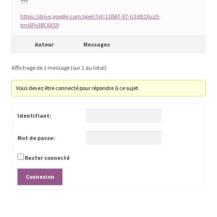
???
https://drive.google.com/open?id=11BAT-X7-U1jtB1Xuz3-
Les programmes les plus appréciés par les
tm6lPo3RC6X59
hommes
Auteur
Messages
Les programmes les plus appréciés par les
Affichage de 1 message (sur 1 au total)
femmes
Vous devez être connecté pour répondre à ce sujet.
Cryptos
Identifiant:
Paypal
Mot de passe:
Forums
Rester connecté
Blog pour hommes
Connexion
Blog pour femmes