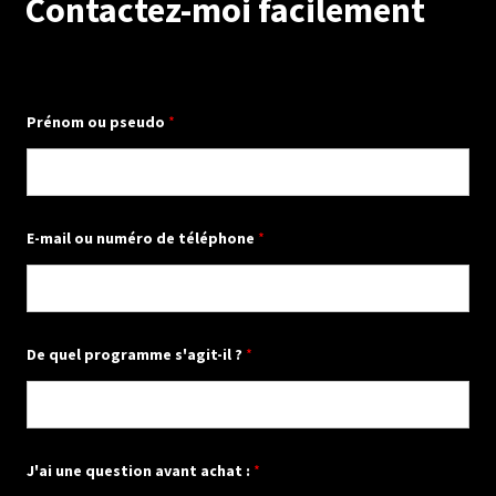
Contactez-moi facilement
Prénom ou pseudo
*
E-mail ou numéro de téléphone
*
d
De quel programme s'agit-il ?
*
'
i
n
t
é
r
ê
J'ai une question avant achat :
*
t