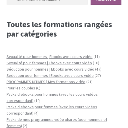
Toutes les formations rangées
par catégories
11
Sexualité pour hommes | Ebooks avec cours vidéo
11
10
produits
Sexualité pour femmes | Ebooks avec cours vidéo
10
produits
47
Séduction pour hommes | Ebooks avec cours vidéo
47
27
produits
Séduction pour femmes | Ebooks avec cours vidéo
27
21
produits
PROGRAMMES ULTIMES | Mes formations vidéo
21
6
produits
Pour les couples
6
produits
Packs d'ebooks pour hommes (avec les cours vidéos
10
correspondant)
10
produits
Packs d'ebooks pour femmes (avec les cours vidéos
4
correspondant)
4
produits
Packs de mes programmes vidéo phares (pour hommes et
2
femmes)
2