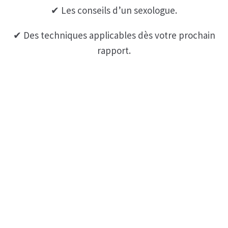
✔ Les conseils d’un sexologue.
Coaching
✔ Des techniques applicables dès votre prochain
Coaching hommes
rapport.
Coaching perso femmes