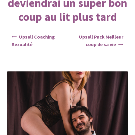
deviendrai un super bon
coup au lit plus tard
Navigation
Upsell Coaching
Upsell Pack Meilleur
de
Sexualité
coup de sa vie
l’article