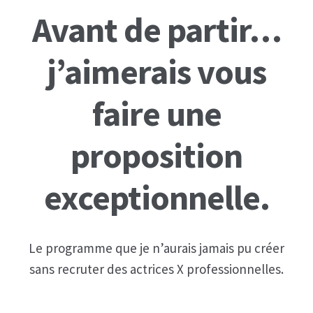
Avant de partir…
Formation PRO DU PLAISIR
j’aimerais vous
L’Académie De La Séduction Au Féminin
faire une
Masterclass séduction et développement
personnel
proposition
Formation business en ligne
exceptionnelle.
Autres
Tuto
Le programme que je n’aurais jamais pu créer
sans recruter des actrices X professionnelles.
Témoignages clients et preuves
Témoignages clientes satisfaites