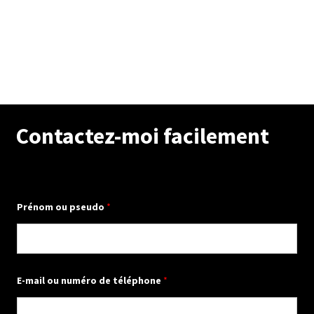
Contactez-moi facilement
Prénom ou pseudo
*
q
E-mail ou numéro de téléphone
*
u
e
l