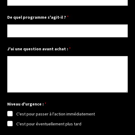
o
u
:
De quel programme s'agit-il ?
*
J'ai une question avant achat :
*
Niveau d'urgence :
*
C'est pour passer à l'action immédiatement
C'est pour éventuellement plus tard