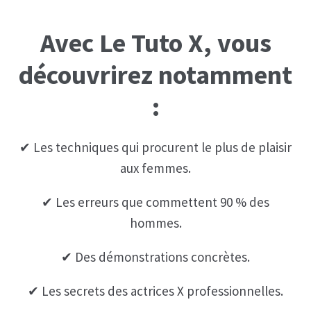
Avec Le Tuto X, vous
Les programmes les plus appréciés par les
hommes
découvrirez notamment
Les programmes les plus appréciés par les
:
femmes
Cryptos
✔ Les techniques qui procurent le plus de plaisir
aux femmes.
Paypal
✔ Les erreurs que commettent 90 % des
Forums
hommes.
Blog pour hommes
✔ Des démonstrations concrètes.
✔ Les secrets des actrices X professionnelles.
Blog pour femmes