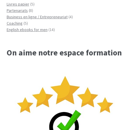
produits
5
Livres papier
5
8
produits
Partenariats
8
produits
4
Business en ligne / Entrepreneuriat
4
5
produits
Coaching
5
produits
14
English ebooks for men
14
produits
On aime notre espace formation