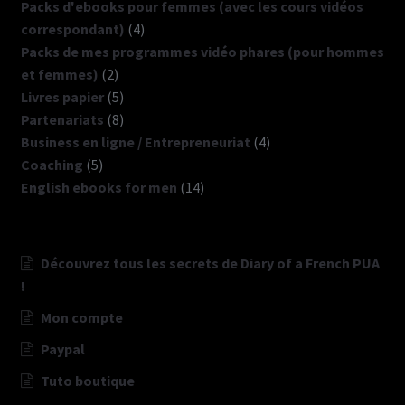
produits
Packs d'ebooks pour femmes (avec les cours vidéos
4
correspondant)
4
produits
Packs de mes programmes vidéo phares (pour hommes
2
et femmes)
2
produits
5
Livres papier
5
produits
8
Partenariats
8
produits
4
Business en ligne / Entrepreneuriat
4
5
produits
Coaching
5
produits
14
English ebooks for men
14
produits
Découvrez tous les secrets de Diary of a French PUA
!
Mon compte
Paypal
Tuto boutique