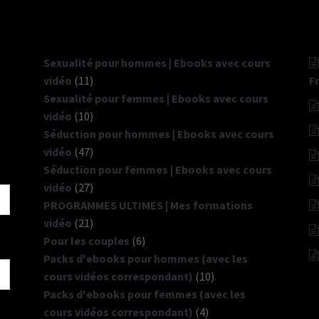
Sexualité pour hommes | Ebooks avec cours
11
vidéo
11
F
produits
Sexualité pour femmes | Ebooks avec cours
10
vidéo
10
produits
Séduction pour hommes | Ebooks avec cours
47
vidéo
47
produits
Séduction pour femmes | Ebooks avec cours
27
vidéo
27
produits
PROGRAMMES ULTIMES | Mes formations
21
vidéo
21
produits
6
Pour les couples
6
produits
Packs d'ebooks pour hommes (avec les
10
cours vidéos correspondant)
10
produits
Packs d'ebooks pour femmes (avec les
4
cours vidéos correspondant)
4