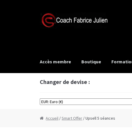
Aller
Aller
à
au
la
contenu
navigation
Accès membre
Boutique
Formatio
Changer de devise :
Accueil
/
Smart Offer
/ Upsell 5 séances