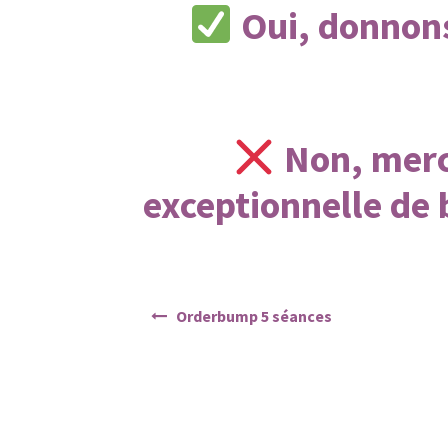
Oui, donnons
Non, merci
exceptionnelle de
Navigation
Orderbump 5 séances
de
l’article