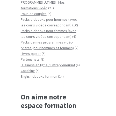
produits
PROGRAMMES ULTIMES | Mes
21
formations vidéo
21
6
produits
Pour les couples
6
produits
Packs d'ebooks pour hommes (avec
10
les cours vidéos correspondant)
10
produits
Packs d'ebooks pour femmes (avec
4
les cours vidéos correspondant)
4
produits
Packs de mes programmes vidéo
2
phares (pour hommes et femmes)
2
5
produits
Livres papier
5
8
produits
Partenariats
8
produits
4
Business en ligne / Entrepreneuriat
4
5
produits
Coaching
5
produits
14
English ebooks for men
14
produits
On aime notre
espace formation