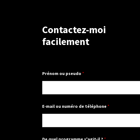
Contactez-moi
facilement
?
Prénom ou pseudo
*
q
u
e
l
n
u
m
E-mail ou numéro de téléphone
*
é
r
o
De quel programme s'agit-il ?
*