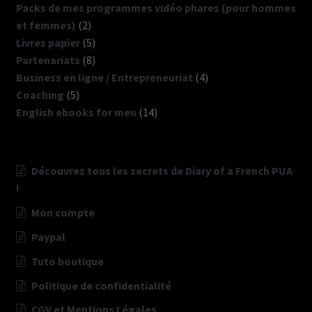
produits
Packs de mes programmes vidéo phares (pour hommes
2
et femmes)
2
produits
5
Livres papier
5
produits
8
Partenariats
8
produits
4
Business en ligne / Entrepreneuriat
4
5
produits
Coaching
5
produits
14
English ebooks for men
14
produits
Découvrez tous les secrets de Diary of a French PUA
!
Mon compte
Paypal
Tuto boutique
Politique de confidentialité
CGV et Mentions Légales