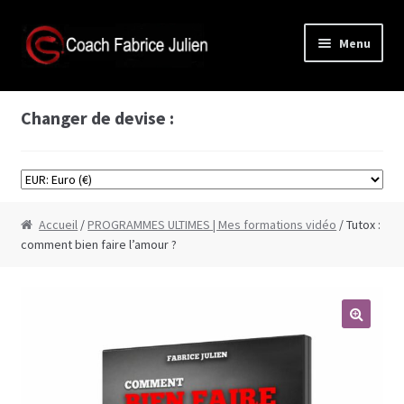
Aller
Aller
Menu
à
au
la
contenu
Accès membre
navigation
Changer de devise :
Boutique
Formations vidéos
Accueil
/
PROGRAMMES ULTIMES | Mes formations vidéo
/ Tutox :
Formation Cyprine
comment bien faire l’amour ?
Formation de séduction à base de scènes de
films
Formation comment bien faire l’amour
Formation plans à 3