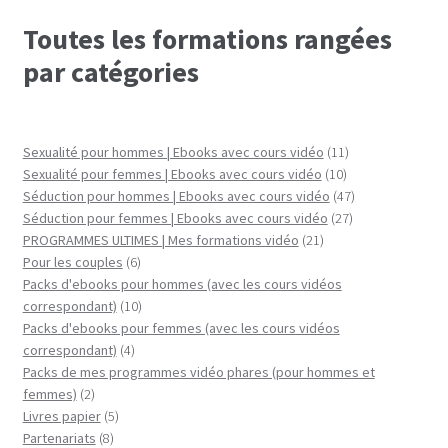
Toutes les formations rangées
par catégories
11
Sexualité pour hommes | Ebooks avec cours vidéo
11
10
produits
Sexualité pour femmes | Ebooks avec cours vidéo
10
produits
47
Séduction pour hommes | Ebooks avec cours vidéo
47
27
produits
Séduction pour femmes | Ebooks avec cours vidéo
27
21
produits
PROGRAMMES ULTIMES | Mes formations vidéo
21
6
produits
Pour les couples
6
produits
Packs d'ebooks pour hommes (avec les cours vidéos
10
correspondant)
10
produits
Packs d'ebooks pour femmes (avec les cours vidéos
4
correspondant)
4
produits
Packs de mes programmes vidéo phares (pour hommes et
2
femmes)
2
produits
5
Livres papier
5
8
produits
Partenariats
8