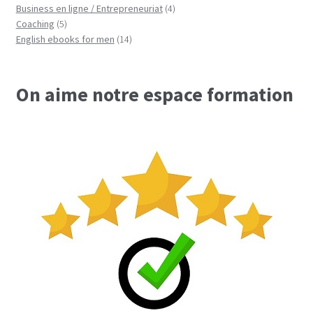
produits
4
Business en ligne / Entrepreneuriat
4
5
produits
Coaching
5
produits
14
English ebooks for men
14
produits
On aime notre espace formation