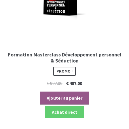
Formation Masterclass Développement personnel
& Séduction
PROMO !
Le
Le
€
997.00
€
497.00
prix
prix
initial
actuel
Ajouter au panier
était :
est :
€ 997.00.
€ 497.00.
Achat direct