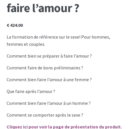
faire l’amour ?
Les programmes les plus appréciés par les
hommes
€
424.00
La formation de référence sur le sexe! Pour hommes,
Les programmes les plus appréciés par les
femmes et couples.
femmes
Comment bien se préparer à faire l’amour ?
Cryptos
Comment faire de bons préliminaires ?
Paypal
Comment bien faire l’amour à une femme ?
Forums
Que faire après l’amour ?
Comment bien faire l’amour à un homme ?
Blog pour hommes
Comment se comporter après le sexe ?
Blog pour femmes
Cliquez ici pour voir la page de présentation du produit.