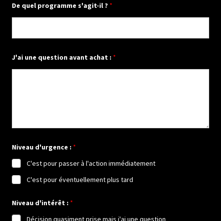
De quel programme s'agit-il ?
*
n
e
a
v
a
n
t
J'ai une question avant achat :
*
t
é
l
é
p
h
o
n
e
Niveau d'urgence :
*
C'est pour passer à l'action immédiatement
C'est pour éventuellement plus tard
Niveau d'intérêt :
*
Décision quasiment prise mais j'ai une question