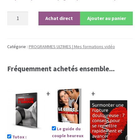
Coaching
quantité
Achat direct
Ajouter au panier
de
Coaching hommes
Tutox
:
Coaching perso femmes
comment
Catégorie :
PROGRAMMES ULTIMES | Mes formations vidéo
bien
faire
Fréquemment achetés ensemble...
l'amour
?
+
+
Le guide du
couple heureux
Tutox :