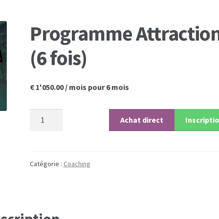
Programme Attractio
(6 fois)
€
1'050.00
/ mois pour 6 mois
quantité
Achat direct
Inscripti
de
Programme
Attraction
(6
Catégorie :
Coaching
fois)