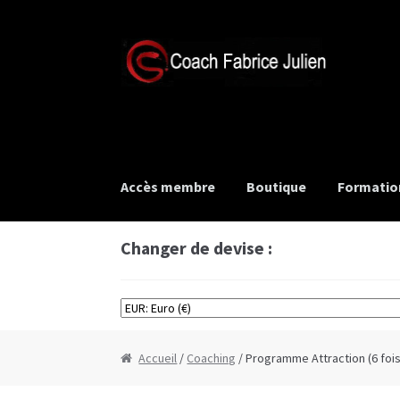
Aller
Aller
à
au
la
contenu
navigation
Accès membre
Boutique
Formatio
Changer de devise :
Accueil
/
Coaching
/ Programme Attraction (6 fois