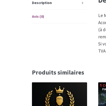
De
Description
Le 
Avis (0)
Aco
(à 
rem
Si v
TVA 
Produits similaires