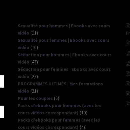
Sexualité pour hommes | Ebooks avec cours
11
vidéo
11
F
produits
Sexualité pour femmes | Ebooks avec cours
10
vidéo
10
produits
Séduction pour hommes | Ebooks avec cours
47
vidéo
47
produits
Séduction pour femmes | Ebooks avec cours
27
vidéo
27
produits
PROGRAMMES ULTIMES | Mes formations
21
vidéo
21
produits
6
Pour les couples
6
produits
Packs d'ebooks pour hommes (avec les
10
cours vidéos correspondant)
10
produits
Packs d'ebooks pour femmes (avec les
4
cours vidéos correspondant)
4