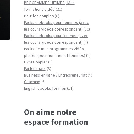
produits
PROGRAMMES ULTIMES | Mes
21
formations vidéo
21
6
produits
Pour les couples
6
produits
Packs d'ebooks pour hommes (avec
10
les cours vidéos correspondant)
10
produits
Packs d'ebooks pour femmes (avec
4
les cours vidéos correspondant)
4
produits
Packs de mes programmes vidéo
2
phares (pour hommes et femmes)
2
5
produits
Livres papier
5
8
produits
Partenariats
8
produits
4
Business en ligne / Entrepreneuriat
4
5
produits
Coaching
5
produits
14
English ebooks for men
14
produits
On aime notre
espace formation