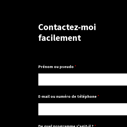
Contactez-moi
facilement
Prénom ou pseudo
*
E-mail ou numéro de téléphone
*
:
De quel programme s'agit-il ?
*
d