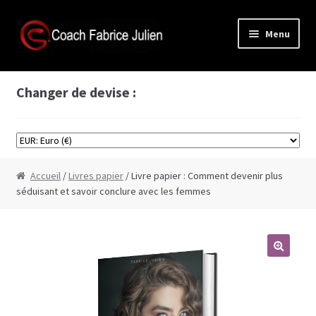
Aller
Aller
Menu
à
au
la
contenu
Accès membre
navigation
Changer de devise :
Boutique
Formations vidéos
Accueil
/
Livres papier
/ Livre papier : Comment devenir plus
Formation Cyprine
séduisant et savoir conclure avec les femmes
Formation de séduction à base de scènes de
films
Formation comment bien faire l’amour
Formation plans à 3