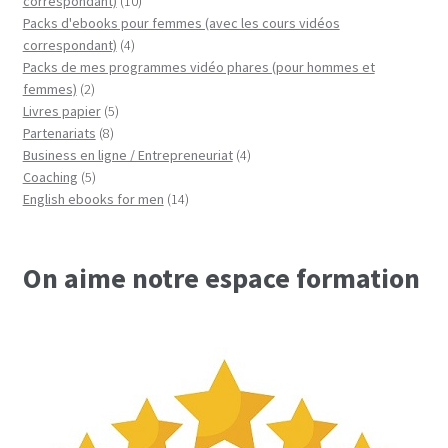
correspondant)
10
produits
Packs d'ebooks pour femmes (avec les cours vidéos
4
correspondant)
4
produits
Packs de mes programmes vidéo phares (pour hommes et
2
femmes)
2
produits
5
Livres papier
5
8
produits
Partenariats
8
produits
4
Business en ligne / Entrepreneuriat
4
5
produits
Coaching
5
produits
14
English ebooks for men
14
produits
On aime notre espace formation