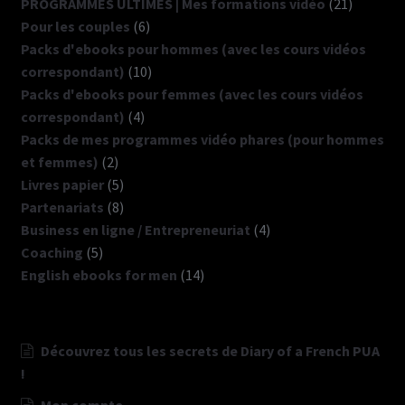
21
produ
PROGRAMMES ULTIMES | Mes formations vidéo
21
6
produits
Pour les couples
6
produits
Packs d'ebooks pour hommes (avec les cours vidéos
10
correspondant)
10
produits
Packs d'ebooks pour femmes (avec les cours vidéos
4
correspondant)
4
produits
Packs de mes programmes vidéo phares (pour hommes
2
et femmes)
2
produits
5
Livres papier
5
produits
8
Partenariats
8
produits
4
Business en ligne / Entrepreneuriat
4
5
produits
Coaching
5
produits
14
English ebooks for men
14
produits
Découvrez tous les secrets de Diary of a French PUA
!
Mon compte