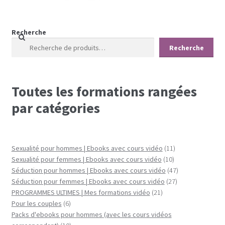
Recherche
Recherche
Toutes les formations rangées
par catégories
11
Sexualité pour hommes | Ebooks avec cours vidéo
11
10
produits
Sexualité pour femmes | Ebooks avec cours vidéo
10
produits
47
Séduction pour hommes | Ebooks avec cours vidéo
47
27
produits
Séduction pour femmes | Ebooks avec cours vidéo
27
21
produits
PROGRAMMES ULTIMES | Mes formations vidéo
21
6
produits
Pour les couples
6
produits
Packs d'ebooks pour hommes (avec les cours vidéos
10