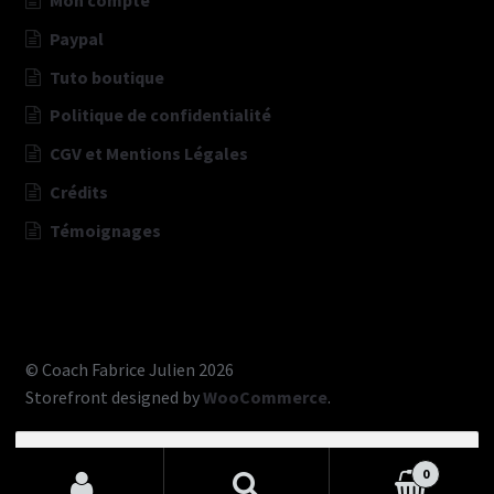
Paypal
Tuto boutique
Politique de confidentialité
CGV et Mentions Légales
Crédits
Témoignages
© Coach Fabrice Julien 2026
Storefront designed by
WooCommerce
.
Recherche
pour :
0