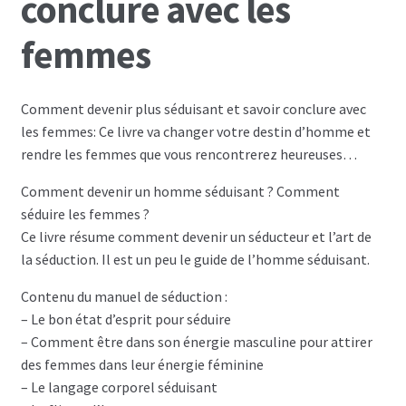
conclure avec les
femmes
Les programmes les plus appréciés par les
hommes
Comment devenir plus séduisant et savoir conclure avec
Les programmes les plus appréciés par les
les femmes: Ce livre va changer votre destin d’homme et
femmes
rendre les femmes que vous rencontrerez heureuses…
Cryptos
Comment devenir un homme séduisant ? Comment
séduire les femmes ?
Paypal
Ce livre résume comment devenir un séducteur et l’art de
la séduction. Il est un peu le guide de l’homme séduisant.
Forums
Contenu du manuel de séduction :
– Le bon état d’esprit pour séduire
Blog pour hommes
– Comment être dans son énergie masculine pour attirer
des femmes dans leur énergie féminine
Blog pour femmes
– Le langage corporel séduisant