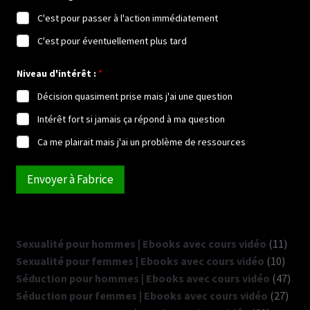
C'est pour passer à l'action immédiatement
C'est pour éventuellement plus tard
*
Niveau d'intérêt :
*
*
o
Décision quasiment prise mais j'ai une question
u
Intérêt fort si jamais ça répond à ma question
Ca me plairait mais j'ai un problème de ressources
Envoyer à Fabrice
11
Sexualité pour hommes | Ebooks avec cours vidéo
11
10
produ
Sexualité pour femmes | Ebooks avec cours vidéo
10
produ
47
Séduction pour hommes | Ebooks avec cours vidéo
47
27
prod
Séduction pour femmes | Ebooks avec cours vidéo
27