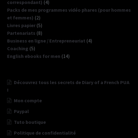
4
correspondant)
4
produits
Packs de mes programmes vidéo phares (pour hommes
2
et femmes)
2
produits
5
Livres papier
5
produits
8
Partenariats
8
produits
4
Business en ligne / Entrepreneuriat
4
5
produits
Coaching
5
produits
14
English ebooks for men
14
produits
Découvrez tous les secrets de Diary of a French PUA
!
Mon compte
Paypal
Tuto boutique
Politique de confidentialité