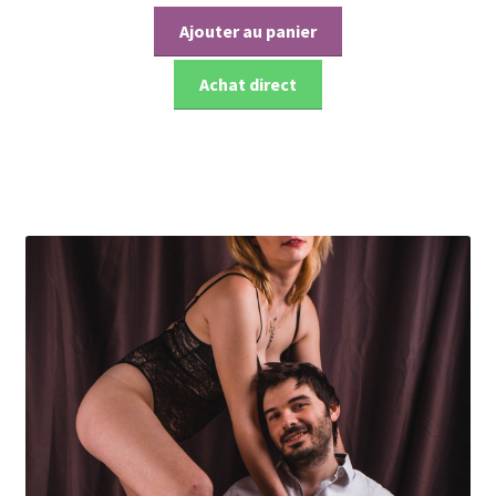
prix
prix
initial
actuel
Ajouter au panier
était :
est :
€ 97.00.
€ 47.00.
Achat direct