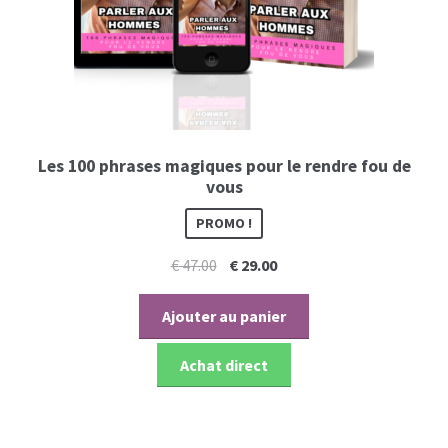
Les 100 phrases magiques pour le rendre fou de
vous
PROMO !
Le
Le
€
47.00
€
29.00
prix
prix
initial
actuel
Ajouter au panier
était :
est :
€ 47.00.
€ 29.00.
Achat direct