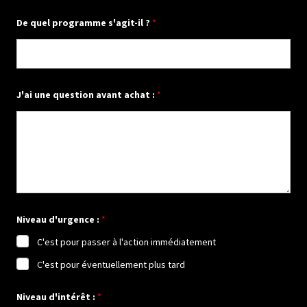
t
i
De quel programme s'agit-il ?
*
o
n
J'ai une question avant achat :
*
Niveau d'urgence :
*
C'est pour passer à l'action immédiatement
C'est pour éventuellement plus tard
Niveau d'intérêt :
*