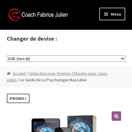
Aller
Aller
Menu
à
au
la
contenu
Accès membre
navigation
Changer de devise :
Boutique
Formations vidéos
Accueil
/
Séduction pour femmes | Ebooks avec cours
Formation Cyprine
vidéo
/ Le Guide De La Psychologie Masculine
Formation de séduction à base de scènes de
PROMO !
films
Formation comment bien faire l’amour
Formation plans à 3