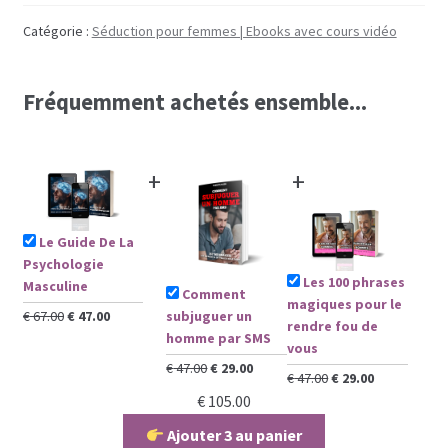
Guide
De
Catégorie :
Séduction pour femmes | Ebooks avec cours vidéo
Les programmes les plus appréciés par les
La
hommes
Psychologie
Fréquemment achetés ensemble...
Masculine
Les programmes les plus appréciés par les
femmes
+
+
Cryptos
Le Guide De La
Paypal
Psychologie
Les 100 phrases
Masculine
Comment
magiques pour le
Forums
Le
Le
€
67.00
€
47.00
subjuguer un
rendre fou de
prix
prix
homme par SMS
vous
initial
actuel
Blog pour hommes
Le
Le
€
47.00
€
29.00
Le
Le
€
47.00
€
29.00
était :
est :
prix
prix
prix
prix
€
105.00
€ 67.00.
€ 47.00.
initial
actuel
Blog pour femmes
initial
actuel
était :
est :
Ajouter 3 au panier
était :
est :