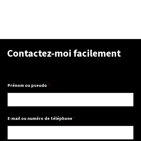
Contactez-moi facilement
Prénom ou pseudo
*
?
E-mail ou numéro de téléphone
*
*
q
u
e
s