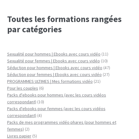
Toutes les formations rangées
par catégories
11
Sexualité pour hommes | Ebooks avec cours vidéo
11
10
produits
Sexualité pour femmes | Ebooks avec cours vidéo
10
produits
47
Séduction pour hommes | Ebooks avec cours vidéo
47
27
produits
Séduction pour femmes | Ebooks avec cours vidéo
27
21
produits
PROGRAMMES ULTIMES | Mes formations vidéo
21
6
produits
Pour les couples
6
produits
Packs d'ebooks pour hommes (avec les cours vidéos
10
correspondant)
10
produits
Packs d'ebooks pour femmes (avec les cours vidéos
4
correspondant)
4
produits
Packs de mes programmes vidéo phares (pour hommes et
2
femmes)
2
produits
5
Livres papier
5