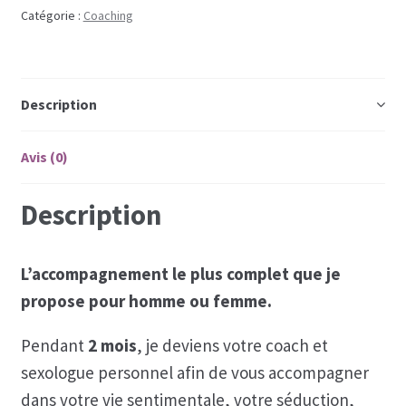
2
Catégorie :
Coaching
mois
(Investir
en
Description
2
fois)
Avis (0)
Description
L’accompagnement le plus complet que je
propose pour homme ou femme.
Pendant
2 mois
, je deviens votre coach et
sexologue personnel afin de vous accompagner
dans votre vie sentimentale, votre séduction,