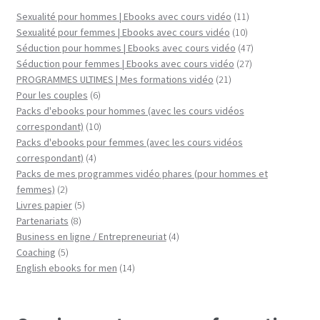
11
Sexualité pour hommes | Ebooks avec cours vidéo
11
10
produits
Sexualité pour femmes | Ebooks avec cours vidéo
10
produits
47
Séduction pour hommes | Ebooks avec cours vidéo
47
27
produits
Séduction pour femmes | Ebooks avec cours vidéo
27
21
produits
PROGRAMMES ULTIMES | Mes formations vidéo
21
6
produits
Pour les couples
6
produits
Packs d'ebooks pour hommes (avec les cours vidéos
10
correspondant)
10
produits
Packs d'ebooks pour femmes (avec les cours vidéos
4
correspondant)
4
produits
Packs de mes programmes vidéo phares (pour hommes et
2
femmes)
2
produits
5
Livres papier
5
8
produits
Partenariats
8
produits
4
Business en ligne / Entrepreneuriat
4
5
produits
Coaching
5
produits
14
English ebooks for men
14
produits