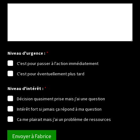
Niveau d'urgence :
*
C'est pour passer à l'action immédiatement
C'est pour éventuellement plus tard
d
Niveau d'intérêt :
*
'
u
Décision quasiment prise mais j'ai une question
r
g
Intérêt fort si jamais ça répond à ma question
e
n
Ca me plairait mais j'ai un problème de ressources
c
e
:
Envoyer à Fabrice
d