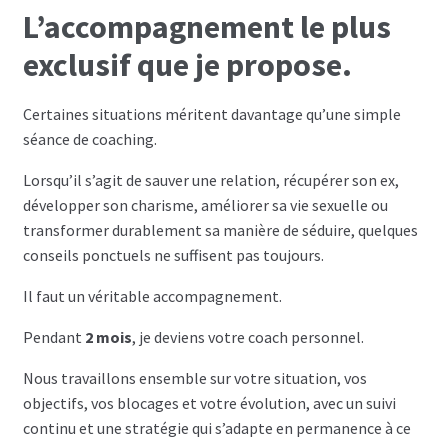
L’accompagnement le plus
Les programmes les plus appréciés par les
exclusif que je propose.
hommes
Certaines situations méritent davantage qu’une simple
Les programmes les plus appréciés par les
séance de coaching.
femmes
Lorsqu’il s’agit de sauver une relation, récupérer son ex,
développer son charisme, améliorer sa vie sexuelle ou
Cryptos
transformer durablement sa manière de séduire, quelques
conseils ponctuels ne suffisent pas toujours.
Paypal
Il faut un véritable accompagnement.
Forums
Pendant
2 mois
, je deviens votre coach personnel.
Blog pour hommes
Nous travaillons ensemble sur votre situation, vos
objectifs, vos blocages et votre évolution, avec un suivi
Blog pour femmes
continu et une stratégie qui s’adapte en permanence à ce