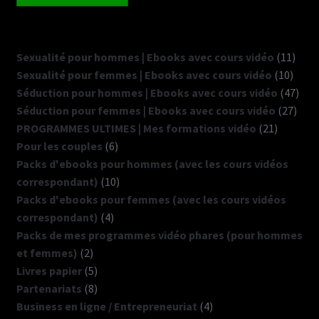
'
i
n
t
é
11
Sexualité pour hommes | Ebooks avec cours vidéo
11
r
10
produ
Sexualité pour femmes | Ebooks avec cours vidéo
10
ê
t
produ
47
Séduction pour hommes | Ebooks avec cours vidéo
47
27
prod
Séduction pour femmes | Ebooks avec cours vidéo
27
21
produ
PROGRAMMES ULTIMES | Mes formations vidéo
21
6
produits
Pour les couples
6
produits
Packs d'ebooks pour hommes (avec les cours vidéos
10
correspondant)
10
produits
Packs d'ebooks pour femmes (avec les cours vidéos
4
correspondant)
4
produits
Packs de mes programmes vidéo phares (pour hommes
2
et femmes)
2
produits
5
Livres papier
5
produits
8
Partenariats
8
produits
4
Business en ligne / Entrepreneuriat
4