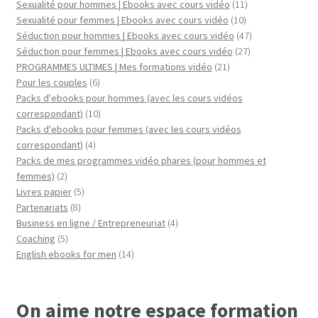
11
Sexualité pour hommes | Ebooks avec cours vidéo
11
10
produits
Sexualité pour femmes | Ebooks avec cours vidéo
10
produits
47
Séduction pour hommes | Ebooks avec cours vidéo
47
27
produits
Séduction pour femmes | Ebooks avec cours vidéo
27
21
produits
PROGRAMMES ULTIMES | Mes formations vidéo
21
6
produits
Pour les couples
6
produits
Packs d'ebooks pour hommes (avec les cours vidéos
10
correspondant)
10
produits
Packs d'ebooks pour femmes (avec les cours vidéos
4
correspondant)
4
produits
Packs de mes programmes vidéo phares (pour hommes et
2
femmes)
2
produits
5
Livres papier
5
8
produits
Partenariats
8
produits
4
Business en ligne / Entrepreneuriat
4
5
produits
Coaching
5
produits
14
English ebooks for men
14
produits
On aime notre espace formation