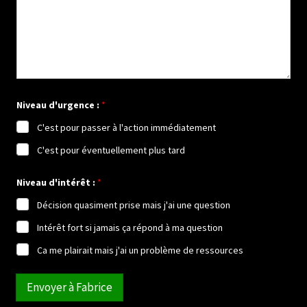
n
Niveau d'urgence :
*
u
m
C'est pour passer à l'action immédiatement
é
r
C'est pour éventuellement plus tard
o
a
v
Niveau d'intérêt :
*
a
n
Décision quasiment prise mais j'ai une question
t
*
Intérêt fort si jamais ça répond à ma question
Ca me plairait mais j'ai un problème de ressources
Envoyer à Fabrice