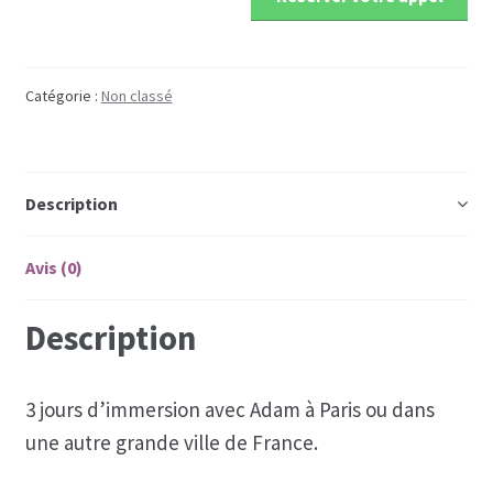
Les programmes les plus appréciés par les
hommes
Catégorie :
Non classé
Les programmes les plus appréciés par les
femmes
Description
Cryptos
Avis (0)
Paypal
Description
Forums
Blog pour hommes
3 jours d’immersion avec Adam à Paris ou dans
une autre grande ville de France.
Blog pour femmes