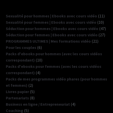
11
Sexualité pour hommes | Ebooks avec cours vidéo
11
10
produ
Sexualité pour femmes | Ebooks avec cours vidéo
10
produ
47
Séduction pour hommes | Ebooks avec cours vidéo
47
27
prod
Séduction pour femmes | Ebooks avec cours vidéo
27
21
produ
PROGRAMMES ULTIMES | Mes formations vidéo
21
6
produits
Pour les couples
6
produits
Packs d'ebooks pour hommes (avec les cours vidéos
10
correspondant)
10
produits
Packs d'ebooks pour femmes (avec les cours vidéos
4
correspondant)
4
produits
Packs de mes programmes vidéo phares (pour hommes
2
et femmes)
2
produits
5
Livres papier
5
produits
8
Partenariats
8
produits
4
Business en ligne / Entrepreneuriat
4
5
produits
Coaching
5