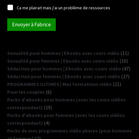
Ca me plairait mais j'ai un problème de ressources
Envoyer à Fabrice
Sexualité pour hommes | Ebooks avec cours vidéo
11
Sexualité pour femmes | Ebooks avec cours vidéo
10
Séduction pour hommes | Ebooks avec cours vidéo
47
Séduction pour femmes | Ebooks avec cours vidéo
27
PROGRAMMES ULTIMES | Mes formations vidéo
21
Pour les couples
6
Packs d'ebooks pour hommes (avec les cours vidéos
correspondant)
10
Packs d'ebooks pour femmes (avec les cours vidéos
correspondant)
4
Packs de mes programmes vidéo phares (pour hommes
et femmes)
2