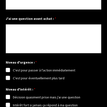
i
n
t
é
r
J'ai une question avant achat :
*
ê
t
s
'
a
g
i
t
-
i
Niveau d'urgence :
*
l
C'est pour passer à l'action immédiatement
C'est pour éventuellement plus tard
Niveau d'intérêt :
*
Décision quasiment prise mais j'ai une question
Intérêt fort si jamais ça répond à ma question