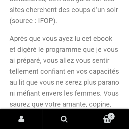
sites cherchent des coups d’un soir
(source : IFOP).
Après que vous ayez lu cet ebook
et digéré le programme que je vous
ai préparé, vous allez vous sentir
tellement confiant en vos capacités
au lit que vous ne serez plus parano
ni méfiant envers les femmes. Vous
saurez que votre amante, copine,
ou femme ne vous quittera pour le
0
premier mec venu (ou pour une