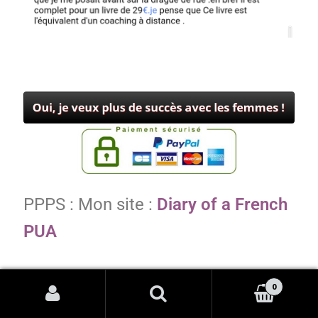
PPPS : Mon site :
Diary of a French
PUA
0