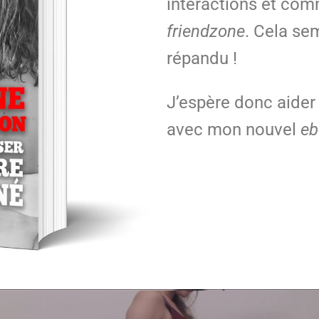
interactions et com
friendzone
. Cela se
répandu !
J’espère donc aide
avec mon nouvel
eb