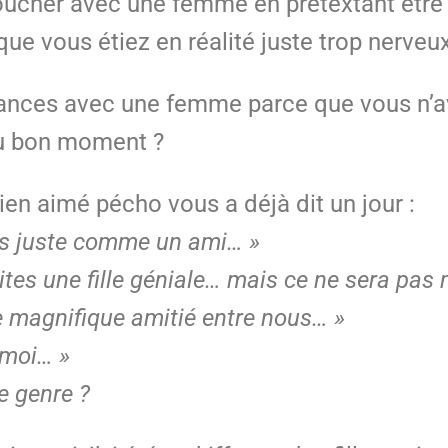
oucher avec une femme en prétextant êtr
 que vous étiez en réalité juste trop nerveu
ances avec une femme parce que vous n’av
au bon moment ?
bien aimé pécho vous a déjà dit un jour :
ais juste comme un ami… »
ites une fille géniale… mais ce ne sera pas
e magnifique amitié entre nous… »
 moi… »
e genre ?