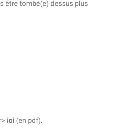
as être tombé(e) dessus plus
 =>
ici
(en pdf).