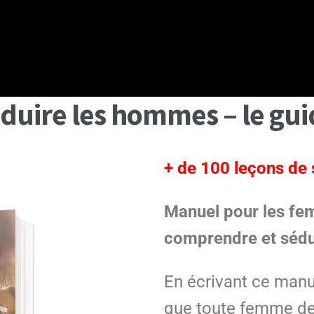
duire les hommes – le gui
+ de 100 leçons de
Manuel pour les fe
comprendre et séd
En écrivant ce manue
que toute femme dev