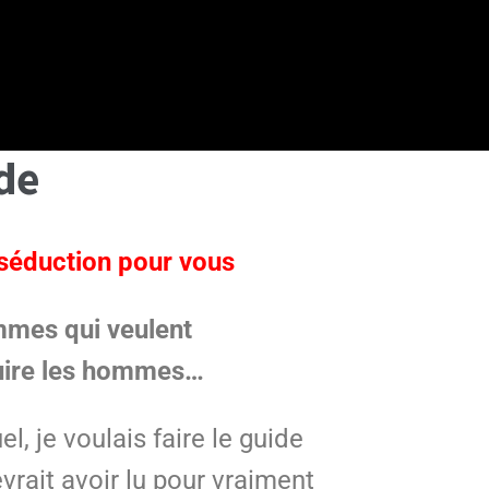
de
 séduction pour vous
mmes qui veulent
uire les hommes…
l, je voulais faire le guide
rait avoir lu pour vraiment