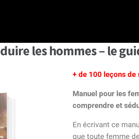
uire les hommes – le guid
+ de 100 leçons de
Manuel pour les fe
comprendre et séd
En écrivant ce manue
que toute femme dev