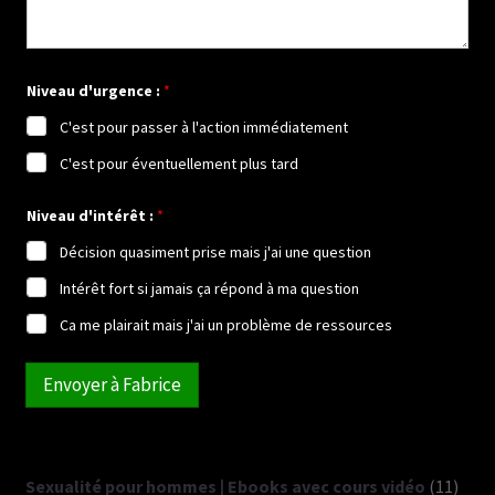
n
*
J
'
a
Niveau d'urgence :
*
i
C'est pour passer à l'action immédiatement
C'est pour éventuellement plus tard
Niveau d'intérêt :
*
Décision quasiment prise mais j'ai une question
Intérêt fort si jamais ça répond à ma question
Ca me plairait mais j'ai un problème de ressources
Envoyer à Fabrice
11
Sexualité pour hommes | Ebooks avec cours vidéo
11