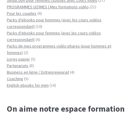
27
produits
Séduction pour femmes | Ebooks avec cours vidéo
27
21
produits
PROGRAMMES ULTIMES | Mes formations vidéo
21
6
produits
Pour les couples
6
produits
Packs d'ebooks pour hommes (avec les cours vidéos
10
correspondant)
10
produits
Packs d'ebooks pour femmes (avec les cours vidéos
4
correspondant)
4
produits
Packs de mes programmes vidéo phares (pour hommes et
2
femmes)
2
produits
5
Livres papier
5
8
produits
Partenariats
8
produits
4
Business en ligne / Entrepreneuriat
4
5
produits
Coaching
5
produits
14
English ebooks for men
14
produits
On aime notre espace formation