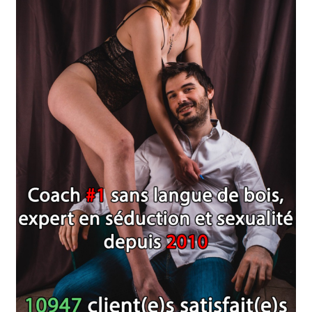
Les programmes les plus appréciés par les
hommes
Les programmes les plus appréciés par les
femmes
Cryptos
Paypal
Forums
Blog pour hommes
Blog pour femmes