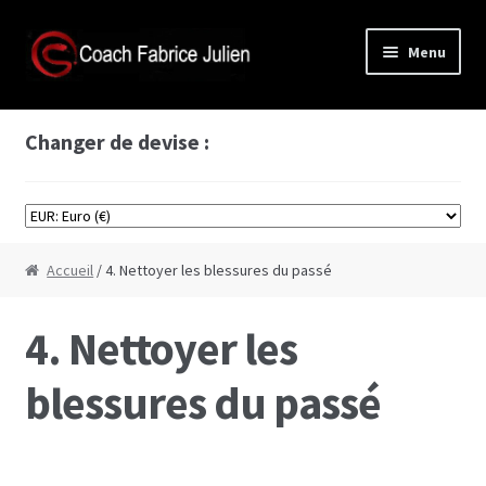
Aller
Aller
Menu
à
au
la
contenu
Accès membre
navigation
Changer de devise :
Boutique
Formations vidéos
Accueil
/ 4. Nettoyer les blessures du passé
Formation Cyprine
4. Nettoyer les
Formation de séduction à base de scènes de
films
blessures du passé
Formation comment bien faire l’amour
Formation plans à 3