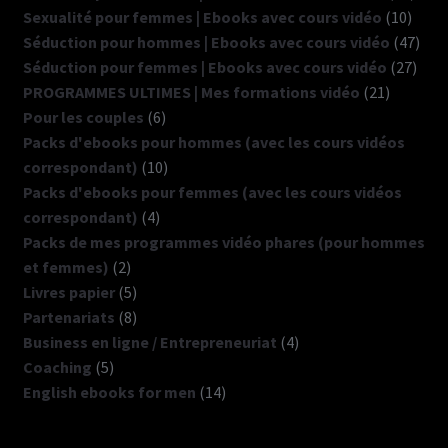
10
produ
Sexualité pour femmes | Ebooks avec cours vidéo
10
produ
47
Séduction pour hommes | Ebooks avec cours vidéo
47
27
prod
Séduction pour femmes | Ebooks avec cours vidéo
27
21
produ
PROGRAMMES ULTIMES | Mes formations vidéo
21
6
produits
Pour les couples
6
produits
Packs d'ebooks pour hommes (avec les cours vidéos
10
correspondant)
10
produits
Packs d'ebooks pour femmes (avec les cours vidéos
4
correspondant)
4
produits
Packs de mes programmes vidéo phares (pour hommes
2
et femmes)
2
produits
5
Livres papier
5
produits
8
Partenariats
8
produits
4
Business en ligne / Entrepreneuriat
4
5
produits
Coaching
5
produits
14
English ebooks for men
14
produits