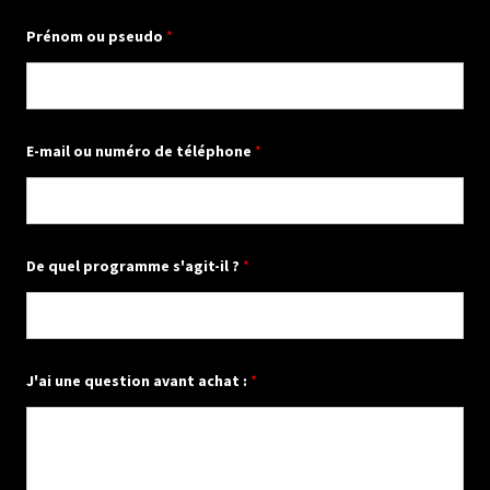
Prénom ou pseudo
*
E-mail ou numéro de téléphone
*
De quel programme s'agit-il ?
*
q
J'ai une question avant achat :
*
u
e
s
t
i
o