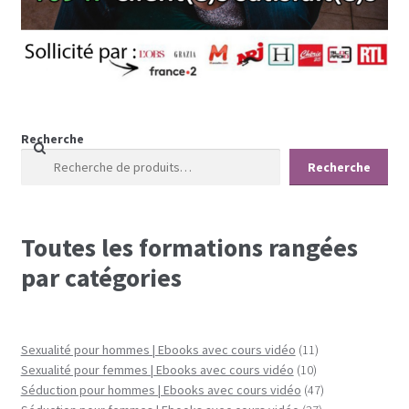
Coaching
Coaching hommes
Coaching perso femmes
Recherche
Recherche
Toutes les formations rangées
par catégories
11
Sexualité pour hommes | Ebooks avec cours vidéo
11
10
produits
Sexualité pour femmes | Ebooks avec cours vidéo
10
produits
47
Séduction pour hommes | Ebooks avec cours vidéo
47